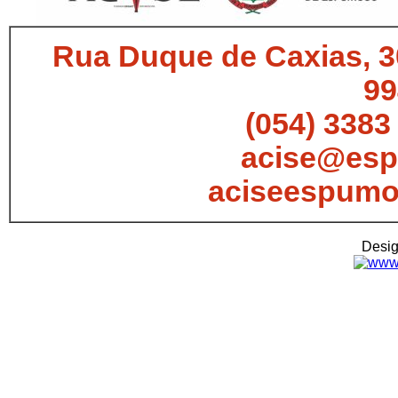
Rua Duque de Caxias, 3
99
(054) 3383
acise@esp
aciseespum
Desi