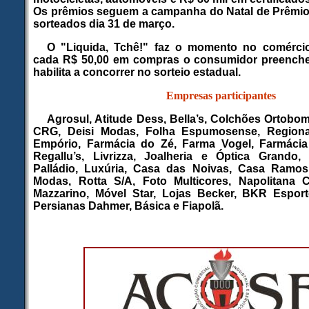
Os prêmios seguem a campanha do Natal de Prêmio
sorteados dia 31 de março.
O "Liquida, Tchê!" faz o momento no comérc
cada R$ 50,00 em compras o consumidor preenc
habilita a concorrer no sorteio estadual.
Empresas participantes
Agrosul, Atitude Dess, Bella’s, Colchões Ortobom
CRG, Deisi Modas, Folha Espumosense, Regiona
Empório, Farmácia do Zé, Farma Vogel, Farmácia P
Regallu’s, Livrizza, Joalheria e Óptica Grando,
Palládio, Luxúria, Casa das Noivas, Casa Ramo
Modas, Rotta S/A, Foto Multicores, Napolitana 
Mazzarino, Móvel Star, Lojas Becker, BKR Esport
Persianas Dahmer, Básica e Fiapolã.