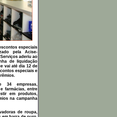
descontos especiais
zado pela Acise-
 Serviços aderiu ao
nha de liquidação
 vai até dia 12 de
contos especiais e
prêmios.
e 34 empresas,
e farmácias, entre
stir em produtos,
êmios na campanha
avadoras de roupa,
s em barra de ouro.