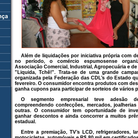
Além de liquidações por iniciativa própria com 
no período, o comércio espumosense organi
Associação Comercial, Industrial, Agropecuária e de
"Liquida, Tchê!". Trata-se de uma grande campa
organizada pela Federação das CDL’s do Estado que
fevereiro. O consumidor encontra produtos com des
ganha cupons para participar de sorteios de vários 
O segmento empresarial teve adesão d
compreendendo confecções, mercados, joalherias 
outras. O consumidor tem oportunidade de inve
ganhar descontos e ainda concorrer a muitos pr
estadual.
Entre a premiação, TV’s LCD, refrigeradores, l
motocicletas, automóveis e R$ 80 mil em certificado