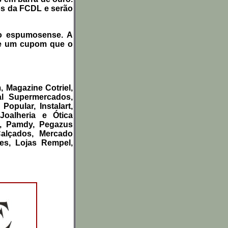
s da FCDL e serão
io espumosense. A
he um cupom que o
, Magazine Cotriel,
l Supermercados,
opular, Instalart,
 Joalheria e Ótica
s, Pamdy, Pegazus
Calçados, Mercado
es, Lojas Rempel,