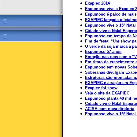
Exapiec 2014
Espumoso vive a Exapiec 
Espumoso é palco de mais 
EXAPIEC lançada oficialm
Espumoso vive o 15º Natal
Cidade vive o Natal Espera
Espumoso em tempo de Na
Fim de festa: “Um show pa
O verde da soja marca a p
Espumoso 57 anos
Emoção nas ruas com a “V
Em ritmo de crescimento: 
Espumoso tem novas Sobe
Soberanas divulgam Exapi
Estruturas são montadas 
EXAPIEC é atração em Es
Exapiec foi show
Veja o site da EXAPIEC
Espumoso planta 48 mil he
Cidade vive o Natal Espera
ACISE com nova diretoria
Espumoso vive o 15º Natal